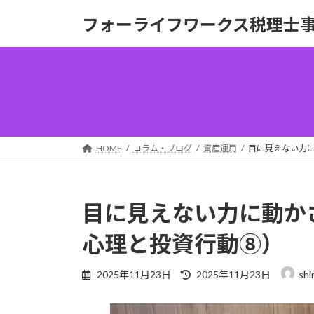
コ
ナ
フォーライフワークス税理士
ン
ビ
テ
ゲ
ン
ー
ツ
シ
へ
ョ
ス
ン
キ
に
ッ
移
HOME
コラム・ブログ
資産運用
目に見えない力
プ
動
目に見えない力に動か
心理と投資行動⑧）
最
2025年11月23日
2025年11月23日
shi
終
更
新