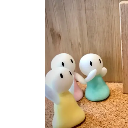
日
時
: