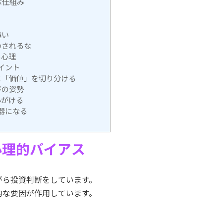
ぶ仕組み
違い
わされるな
る心理
イント
と「価値」を切り分ける
びの姿勢
心がける
器になる
心理的バイアス
がら投資判断をしています。
的な要因が作用しています。