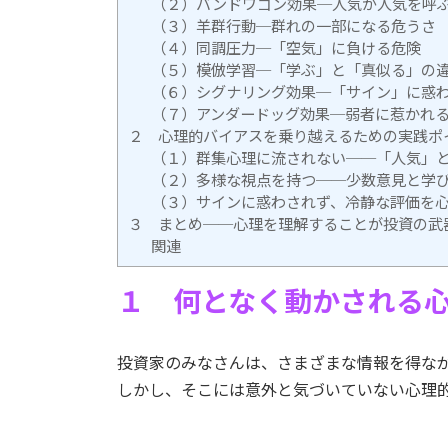
（２）バンドワゴン効果─人気が人気を呼
（３）羊群行動─群れの一部になる危うさ
（４）同調圧力─「空気」に負ける危険
（５）模倣学習─「学ぶ」と「真似る」の
（６）シグナリング効果─「サイン」に惑
（７）アンダードッグ効果─弱者に惹かれ
２ 心理的バイアスを乗り越えるための実践ポ
（１）群集心理に流されない──「人気」
（２）多様な視点を持つ──少数意見と学
（３）サインに惑わされず、冷静な評価を
３ まとめ──心理を理解することが投資の武
関連
１ 何となく動かされる
投資家のみなさんは、さまざまな情報を得な
しかし、そこには意外と気づいていない心理